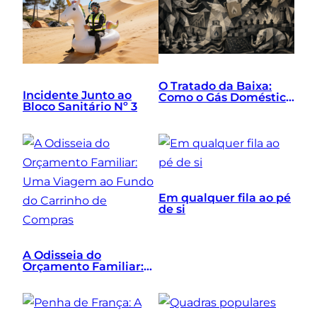
O Tratado da Baixa:
Incidente Junto ao
Como o Gás Doméstico
Bloco Sanitário Nº 3
Uniu a Excelência
Macroeconómica, a
Mentalidade
Vencedora e o Bloco
Baixo
Em qualquer fila ao pé
de si
A Odisseia do
Orçamento Familiar:
Uma Viagem ao Fundo
do Carrinho de
Compras