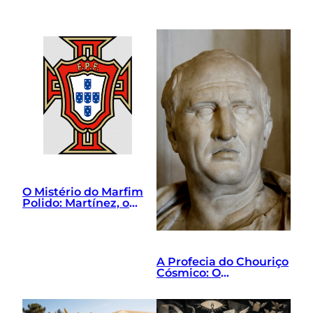
O Mistério do Marfim
Polido: Martínez, o
Grilo de Gravata e o
Exorcismo Tático
A Profecia do Chouriço
Cósmico: O
Nascimento de Lorem
Ipsum