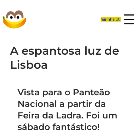
Saltar
para
feirinha.pt
.
o
conteúdo
A espantosa luz de
Lisboa
Vista para o Panteão
Nacional a partir da
Feira da Ladra. Foi um
sábado fantástico!