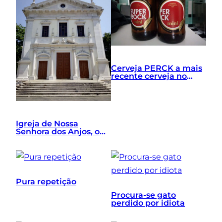
Cerveja PERCK a mais
recente cerveja no
mercado nacional
Igreja de Nossa
Senhora dos Anjos, o
classicismo do séc.XX
Pura repetição
Procura-se gato
perdido por idiota