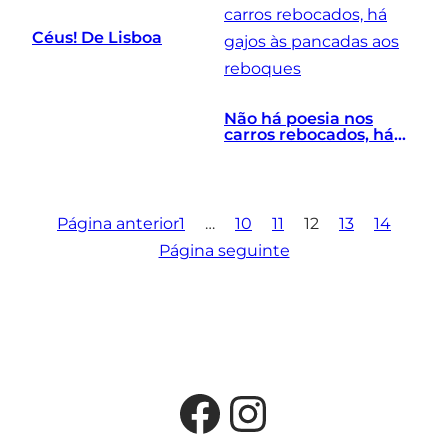
Céus! De Lisboa
Não há poesia nos
carros rebocados, há
gajos às pancadas aos
reboques
Página anterior
1
…
10
11
12
13
14
Página seguinte
Facebook
Instagra