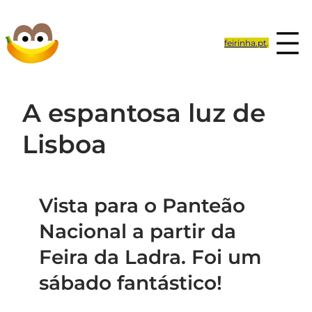
Saltar
para
feirinha.pt
.
o
conteúdo
A espantosa luz de
Lisboa
Vista para o Panteão
Nacional a partir da
Feira da Ladra. Foi um
sábado fantástico!