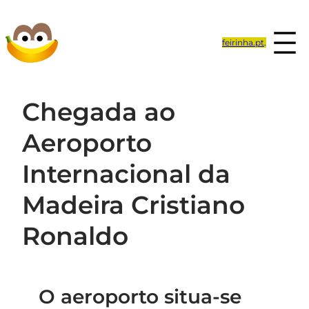
Saltar
para
feirinha.pt
.
o
conteúdo
Chegada ao
Aeroporto
Internacional da
Madeira Cristiano
Ronaldo
O aeroporto situa-se