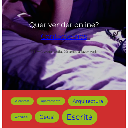
Quer vender online?
Contacte-nos
PTPAC webmedia, 20 anos a fazer web
Arquitectura
Alcântara
apartamento
Escrita
Céus!
Açores