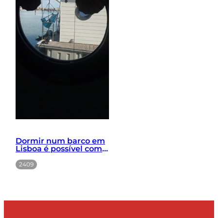
Dormir num barco em
Lisboa é possível com a
The Homeboat
Company
2409