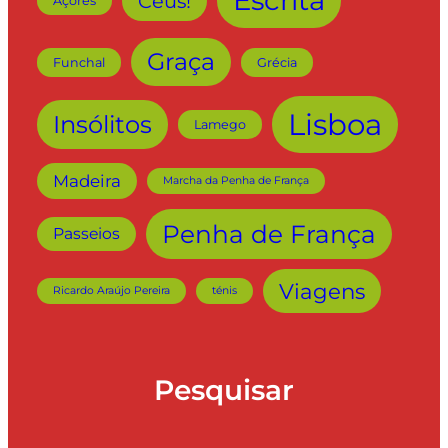
Escrita
Céus!
Açores
Graça
Funchal
Grécia
Lisboa
Insólitos
Lamego
Madeira
Marcha da Penha de França
Penha de França
Passeios
Viagens
Ricardo Araújo Pereira
ténis
Pesquisar