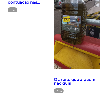
pontuação nas
fachadas
1447
O azeite que alguém
não quis
1345