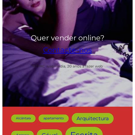
Quer vender online?
Contacte-nos
PTPAC webmedia, 20 anos a fazer web
Arquitectura
Alcântara
apartamento