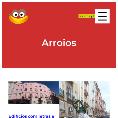
feirinha.pt
.
Arroios
Edifícios com letras e