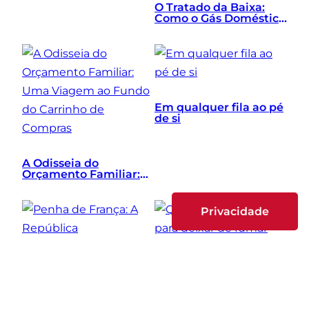
O Tratado da Baixa:
Como o Gás Doméstico
Uniu a Excelência
Macroeconómica, a
Mentalidade
Vencedora e o Bloco
Baixo
Em qualquer fila ao pé
de si
A Odisseia do
Orçamento Familiar:
Uma Viagem ao Fundo
do Carrinho de
Compras
Privacidade
Quadras populares
para deixar de fumar
Penha de França: A