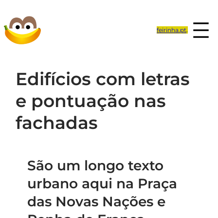
Saltar
para
feirinha.pt
.
o
conteúdo
Edifícios com letras
e pontuação nas
fachadas
São um longo texto
urbano aqui na Praça
das Novas Nações e