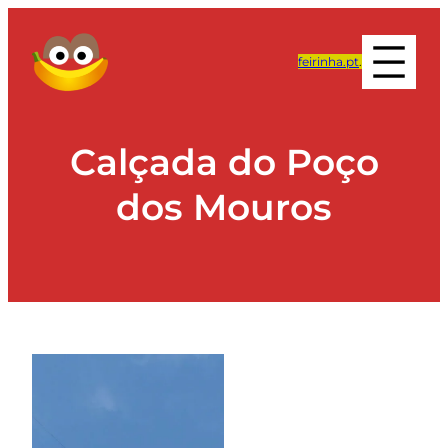
feirinha.pt
.
Calçada do Poço
dos Mouros