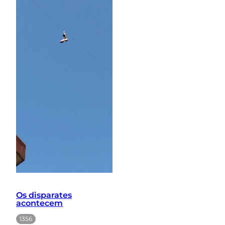
Os disparates
acontecem
1356