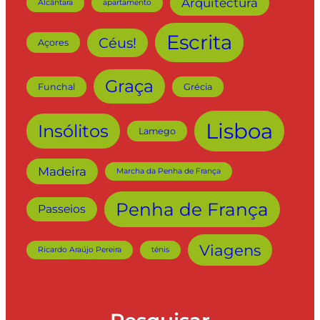
Arquitectura
Alcântara
apartamento
Escrita
Céus!
Açores
Graça
Funchal
Grécia
Lisboa
Insólitos
Lamego
Madeira
Marcha da Penha de França
Penha de França
Passeios
Viagens
Ricardo Araújo Pereira
ténis