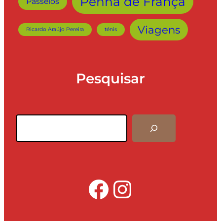
Penha de França
Passeios
Viagens
Ricardo Araújo Pereira
ténis
Pesquisar
Pesquisar
Facebook
Instagra