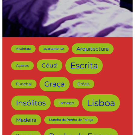
Arquitectura
Alcântara
apartamento
Escrita
Céus!
Açores
Graça
Funchal
Grécia
Lisboa
Insólitos
Lamego
Madeira
Marcha da Penha de França