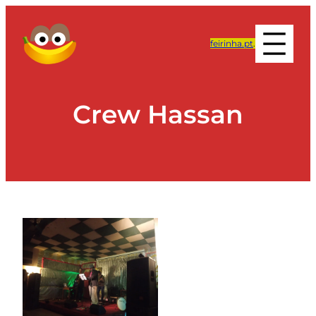
feirinha.pt
.
Crew Hassan