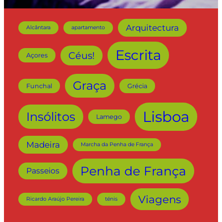
Arquitectura
Alcântara
apartamento
Escrita
Céus!
Açores
Graça
Funchal
Grécia
Lisboa
Insólitos
Lamego
Madeira
Marcha da Penha de França
Penha de França
Passeios
Viagens
Ricardo Araújo Pereira
ténis