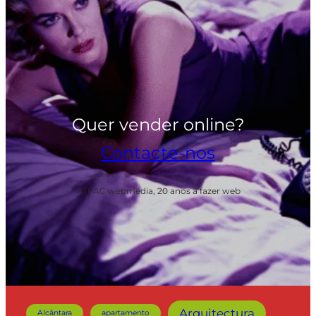
Quer vender online?
Contacte-nos
PTPAC webmedia, 20 anos a fazer web
Arquitectura
Alcântara
apartamento