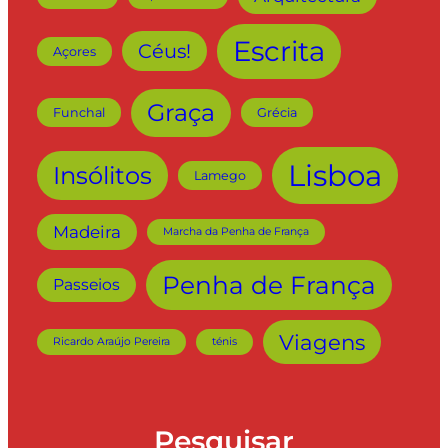
Escrita
Céus!
Açores
Graça
Funchal
Grécia
Lisboa
Insólitos
Lamego
Madeira
Marcha da Penha de França
Penha de França
Passeios
Viagens
Ricardo Araújo Pereira
ténis
Pesquisar