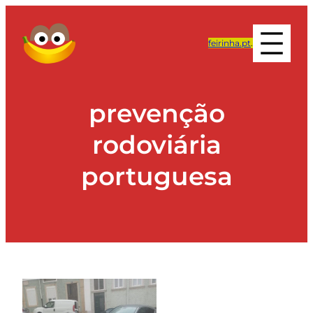
feirinha.pt
.
prevenção
rodoviária
portuguesa