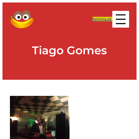
feirinha.pt
.
Tiago Gomes