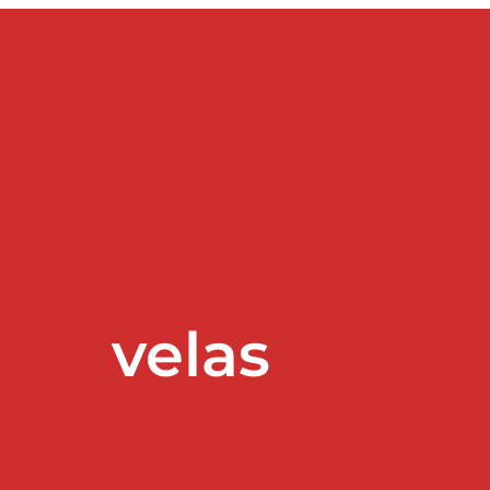
velas