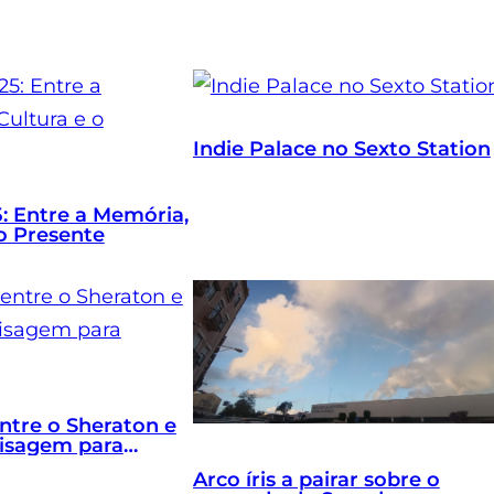
Indie Palace no Sexto Station
5: Entre a Memória,
 o Presente
entre o Sheraton e
aisagem para
Arco íris a pairar sobre o