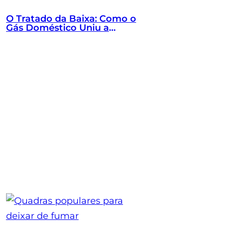
O Tratado da Baixa: Como o
Gás Doméstico Uniu a
Excelência Macroeconómica, a
Mentalidade Vencedora e o
Bloco Baixo