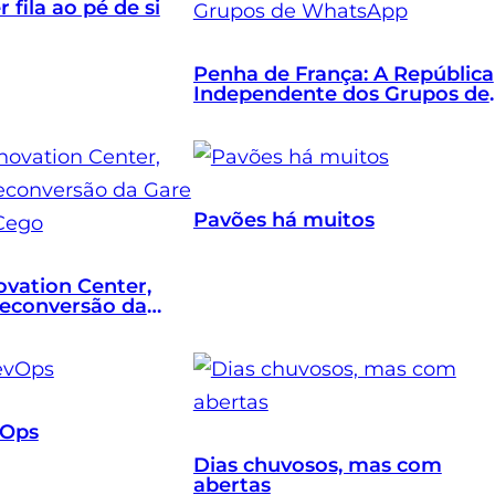
fila ao pé de si
Penha de França: A República
Independente dos Grupos de
WhatsApp
Pavões há muitos
ovation Center,
reconversão da
co do Cego
vOps
Dias chuvosos, mas com
abertas