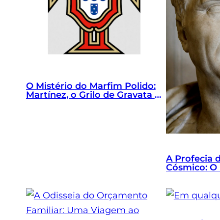
O Mistério do Marfim Polido:
Martínez, o Grilo de Gravata e
o Exorcismo Tático
A Profecia 
Cósmico: O
Lorem Ips