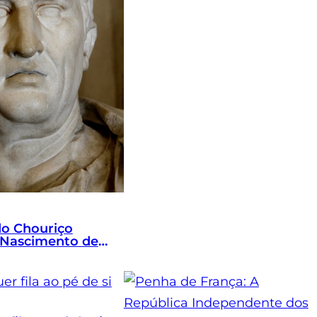
do Chouriço
 Nascimento de
um