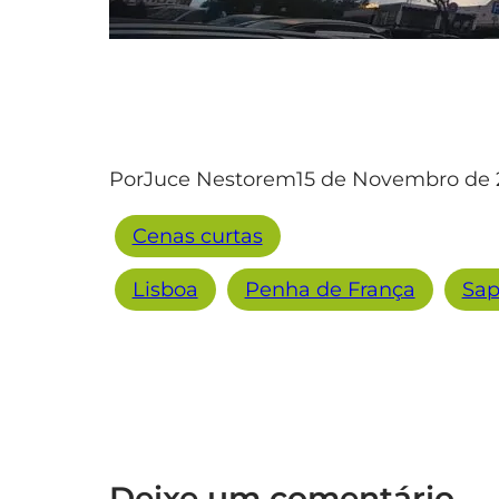
Por
Juce Nestor
em
15 de Novembro de 
Cenas curtas
Lisboa
Penha de França
Sap
Deixe um comentário