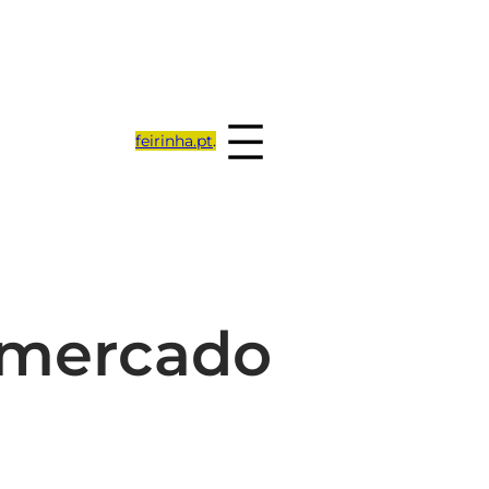
feirinha.pt
.
o mercado