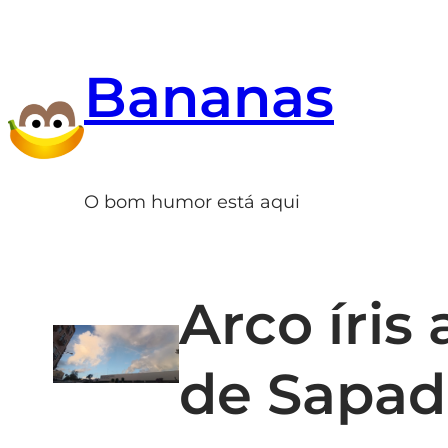
Saltar
para
Bananas
o
conteúdo
O bom humor está aqui
Arco íris
de Sapad