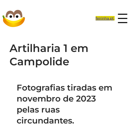
Saltar
para
feirinha.pt
.
o
conteúdo
Artilharia 1 em
Campolide
Fotografias tiradas em
novembro de 2023
pelas ruas
circundantes.