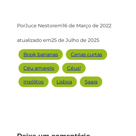
Por
Juce Nestor
em
16 de Março de 2022
atualizado em
25 de Julho de 2025
Book bananas
Cenas curtas
Céu amarelo
Céus!
Insólitos
Lisboa
Saara