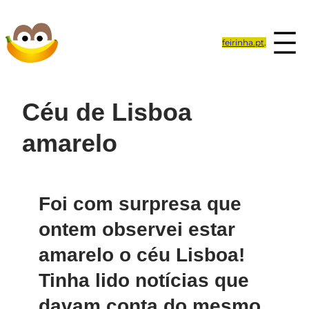
Saltar
para
feirinha.pt
.
o
conteúdo
Céu de Lisboa
amarelo
Foi com surpresa que
ontem observei estar
amarelo o céu Lisboa!
Tinha lido notícias que
davam conta do mesmo