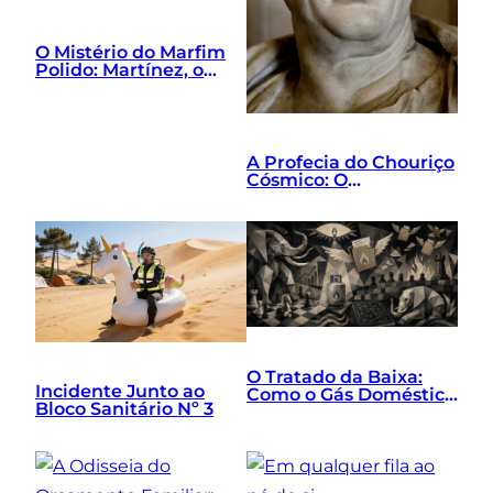
O Mistério do Marfim
Polido: Martínez, o
Grilo de Gravata e o
Exorcismo Tático
A Profecia do Chouriço
Cósmico: O
Nascimento de Lorem
Ipsum
O Tratado da Baixa:
Incidente Junto ao
Como o Gás Doméstico
Bloco Sanitário Nº 3
Uniu a Excelência
Macroeconómica, a
Mentalidade
Vencedora e o Bloco
Baixo