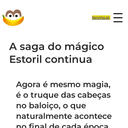
Saltar
para
feirinha.pt
.
o
conteúdo
A saga do mágico
Estoril continua
Agora é mesmo magia,
é o truque das cabeças
no baloiço, o que
naturalmente acontece
no final de cada época.