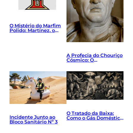
O Mistério do Marfim
Polido: Martínez, o
Grilo de Gravata e o
Exorcismo Tático
A Profecia do Chouriço
Cósmico: O
Nascimento de Lorem
Ipsum
O Tratado da Baixa:
Incidente Junto ao
Como o Gás Doméstico
Bloco Sanitário Nº 3
Uniu a Excelência
Macroeconómica, a
Mentalidade