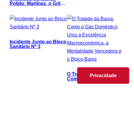
de Lorem Ipsum
Polido: Martínez, o Grilo
de Gravata e o
Exorcismo Tático
Incidente Junto ao Bloco
Sanitário Nº 3
O Tratado da Baixa:
Privacidade
Como o Gás Doméstico
Uniu a Excelência
Macroeconómica, a
Mentalidade Vencedora e
o Bloco Baixo
Em qualquer fila ao pé de
si
A Odisseia do