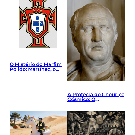
O Mistério do Marfim
Polido: Martínez, o
Grilo de Gravata e o
Exorcismo Tático
A Profecia do Chouriço
Cósmico: O
Nascimento de Lorem
Ipsum