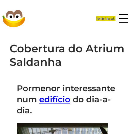
Saltar
para
feirinha.pt
.
o
conteúdo
Cobertura do Atrium
Saldanha
Pormenor interessante
num
edifício
do dia-a-
dia.