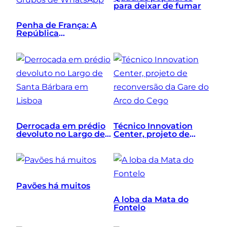
para deixar de fumar
Penha de França: A
República
Independente dos
Grupos de WhatsApp
Derrocada em prédio
Técnico Innovation
devoluto no Largo de
Center, projeto de
Santa Bárbara em
reconversão da Gare
Lisboa
do Arco do Cego
Pavões há muitos
A loba da Mata do
Fontelo