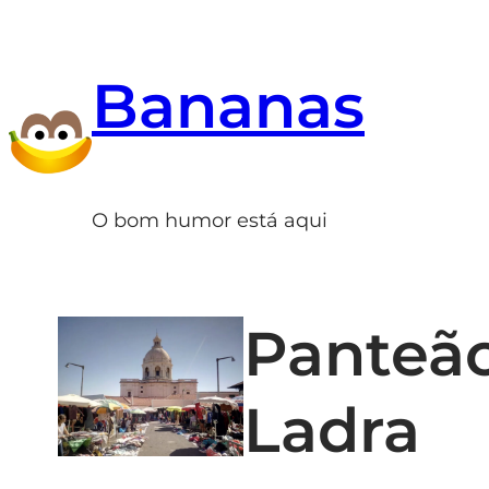
Saltar
para
Bananas
o
conteúdo
O bom humor está aqui
Panteão
Ladra