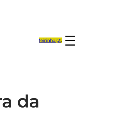
feirinha.pt
.
ra da