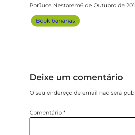
Por
Juce Nestor
em
6 de Outubro de 20
Book bananas
Deixe um comentário
O seu endereço de email não será publ
Comentário
*