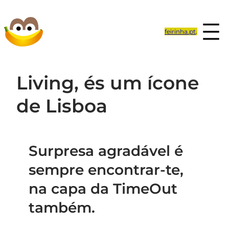
Saltar
para
feirinha.pt
.
o
conteúdo
Living, és um ícone
de Lisboa
Surpresa agradável é
sempre encontrar-te,
na capa da TimeOut
também.