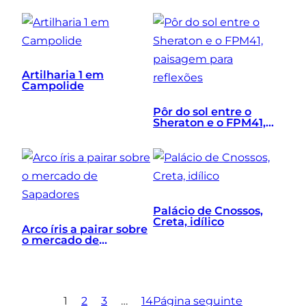
Artilharia 1 em
Campolide
Pôr do sol entre o
Sheraton e o FPM41,
paisagem para
reflexões
Palácio de Cnossos,
Creta, idílico
Arco íris a pairar sobre
o mercado de
Sapadores
1
2
3
…
14
Página seguinte