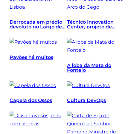
Derrocada em prédio
Técnico Innovation
devoluto no Largo de
Center, projeto de
Santa Bárbara em
reconversão da Gare
Lisboa
do Arco do Cego
Pavões há muitos
A loba da Mata do
Fontelo
Capela dos Ossos
Cultura DevOps