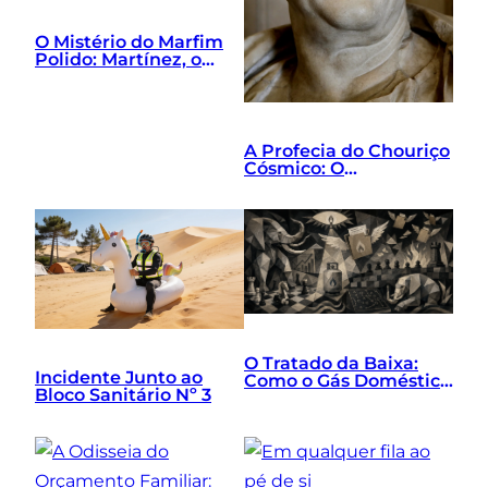
O Mistério do Marfim
Polido: Martínez, o
Grilo de Gravata e o
Exorcismo Tático
A Profecia do Chouriço
Cósmico: O
Nascimento de Lorem
Ipsum
O Tratado da Baixa:
Incidente Junto ao
Como o Gás Doméstico
Bloco Sanitário Nº 3
Uniu a Excelência
Macroeconómica, a
Mentalidade
Vencedora e o Bloco
Baixo