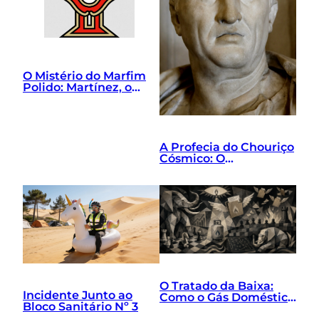
O Mistério do Marfim
Polido: Martínez, o
Grilo de Gravata e o
Exorcismo Tático
A Profecia do Chouriço
Cósmico: O
Nascimento de Lorem
Ipsum
O Tratado da Baixa:
Incidente Junto ao
Como o Gás Doméstico
Bloco Sanitário Nº 3
Uniu a Excelência